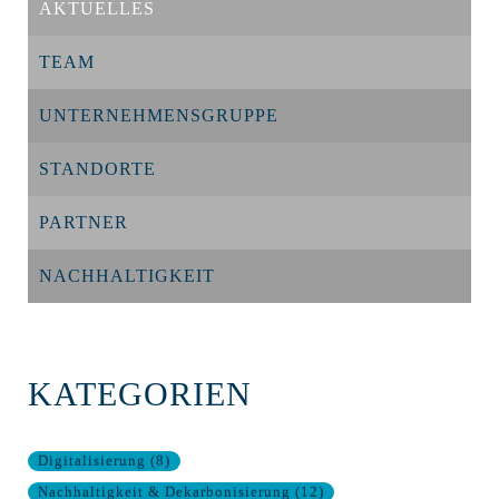
AKTUELLES
TEAM
UNTERNEHMENSGRUPPE
STANDORTE
PARTNER
NACHHALTIGKEIT
KATEGORIEN
Digitalisierung
(
8
)
Nachhaltigkeit & Dekarbonisierung
(
12
)