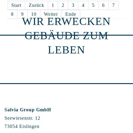
Start
Zurück
1
2
3
4
5
6
7
8
9
10
Weiter
Ende
WIR ERWECKEN
GEBÄUDE ZUM
LEBEN
Salvia Group GmbH
Seewiesenstr. 12
73054 Eislingen