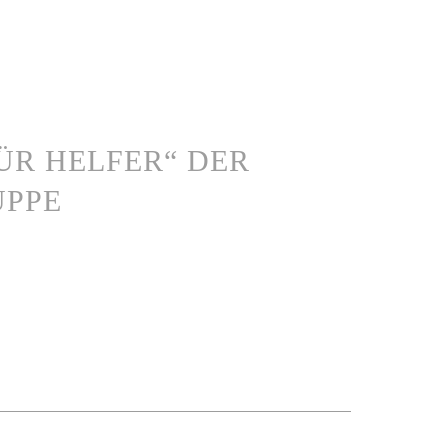
 FÜR HELFER“ DER
UPPE