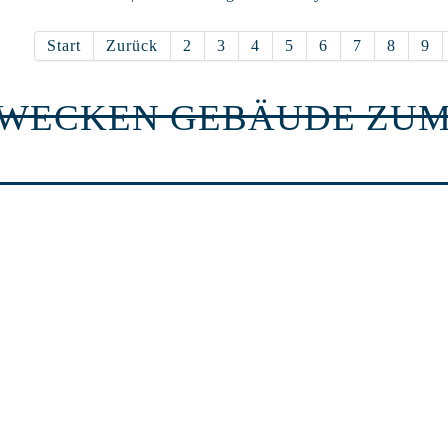
Start
Zurück
2
3
4
5
6
7
8
9
RWECKEN GEBÄUDE ZUM