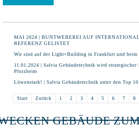
MAI 2024 | BUNTWEBEREI AUF INTERNATIONA
REFERENZ GELISTET
Wir sind auf der Light+Building in Frankfurt und beim 
11.01.2024 | Salvia Gebäudetechnik wird strategischer
Pforzheim
Löwenstark! | Salvia Gebäudetechnik unter den Top 1
Start
Zurück
1
2
3
4
5
6
7
8
RWECKEN GEBÄUDE ZUM