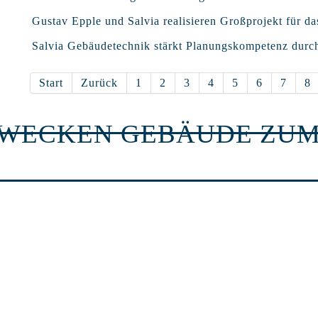
Gustav Epple und Salvia realisieren Großprojekt für da
Salvia Gebäudetechnik stärkt Planungskompetenz durc
Start
Zurück
1
2
3
4
5
6
7
8
RWECKEN GEBÄUDE ZUM