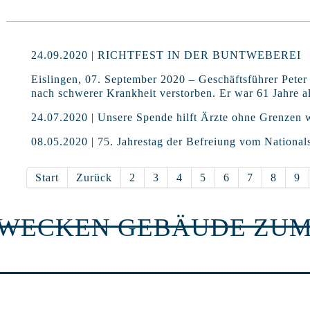
24.09.2020 | RICHTFEST IN DER BUNTWEBEREI
Eislingen, 07. September 2020 – Geschäftsführer Peter
nach schwerer Krankheit verstorben. Er war 61 Jahre al
24.07.2020 | Unsere Spende hilft Ärzte ohne Grenzen w
08.05.2020 | 75. Jahrestag der Befreiung vom National
Start
Zurück
2
3
4
5
6
7
8
9
RWECKEN GEBÄUDE ZUM