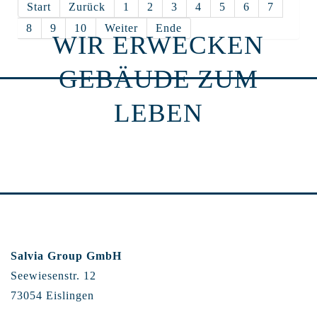
Start
Zurück
1
2
3
4
5
6
7
8
9
10
Weiter
Ende
WIR ERWECKEN
GEBÄUDE ZUM
LEBEN
Salvia Group GmbH
Seewiesenstr. 12
73054 Eislingen