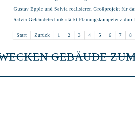
Gustav Epple und Salvia realisieren Großprojekt für da
Salvia Gebäudetechnik stärkt Planungskompetenz durc
Start
Zurück
1
2
3
4
5
6
7
8
RWECKEN GEBÄUDE ZUM