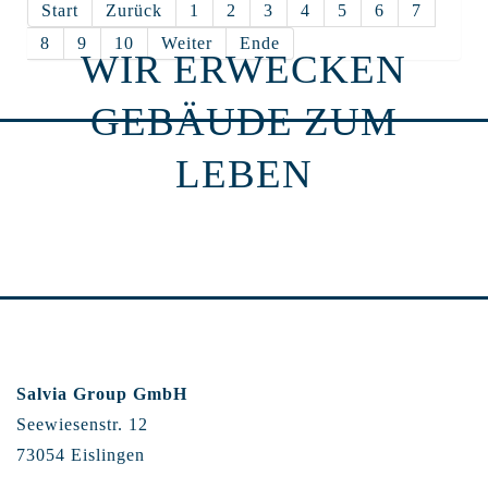
Start
Zurück
1
2
3
4
5
6
7
8
9
10
Weiter
Ende
WIR ERWECKEN
GEBÄUDE ZUM
LEBEN
Salvia Group GmbH
Seewiesenstr. 12
73054 Eislingen