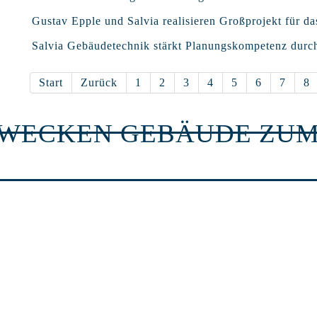
Gustav Epple und Salvia realisieren Großprojekt für da
Salvia Gebäudetechnik stärkt Planungskompetenz durc
Start
Zurück
1
2
3
4
5
6
7
8
RWECKEN GEBÄUDE ZUM