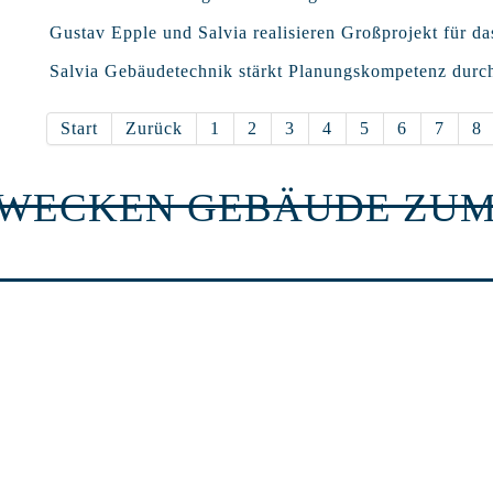
Gustav Epple und Salvia realisieren Großprojekt für da
Salvia Gebäudetechnik stärkt Planungskompetenz durc
Start
Zurück
1
2
3
4
5
6
7
8
RWECKEN GEBÄUDE ZUM