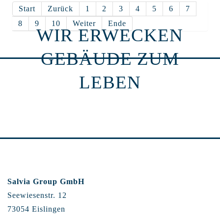
Start
Zurück
1
2
3
4
5
6
7
8
9
10
Weiter
Ende
WIR ERWECKEN
GEBÄUDE ZUM
LEBEN
Salvia Group GmbH
Seewiesenstr. 12
73054 Eislingen