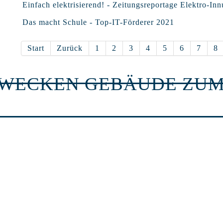
Einfach elektrisierend! - Zeitungsreportage Elektro-In
Das macht Schule - Top-IT-Förderer 2021
Start
Zurück
1
2
3
4
5
6
7
8
RWECKEN GEBÄUDE ZUM