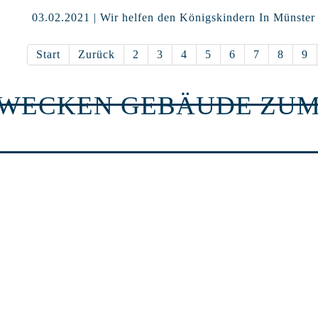
03.02.2021 | Wir helfen den Königskindern In Münster
Start
Zurück
2
3
4
5
6
7
8
9
RWECKEN GEBÄUDE ZUM