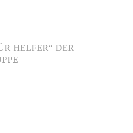
 FÜR HELFER“ DER
UPPE