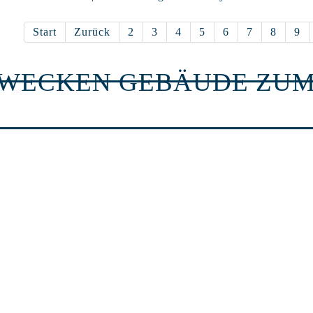
Start
Zurück
2
3
4
5
6
7
8
9
RWECKEN GEBÄUDE ZUM