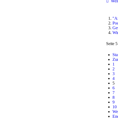
Weit
"Af
Pod
Ges
Wir
Seite 
Sta
Zu
1
2
3
4
5
6
7
8
9
10
Wei
En