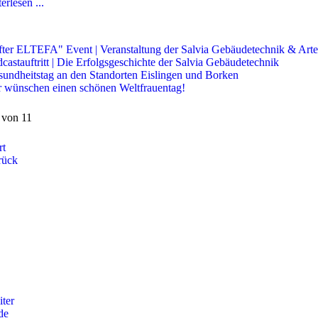
erlesen ...
ter ELTEFA" Event | Veranstaltung der Salvia Gebäudetechnik & Art
castauftritt | Die Erfolgsgeschichte der Salvia Gebäudetechnik
undheitstag an den Standorten Eislingen und Borken
 wünschen einen schönen Weltfrauentag!
5 von 11
rt
rück
ter
de