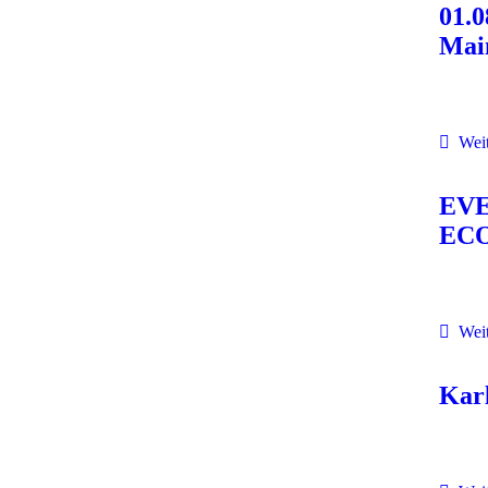
01.
Mai
Weit
EVE
EC
Weit
Karl