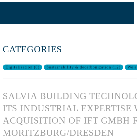
CATEGORIES
Digitalisation
(
8
)
Sustainability & decarbonization
(
12
)
We a
SALVIA BUILDING TECHNOL
ITS INDUSTRIAL EXPERTISE
ACQUISITION OF IFT GMBH
MORITZBURG/DRESDEN