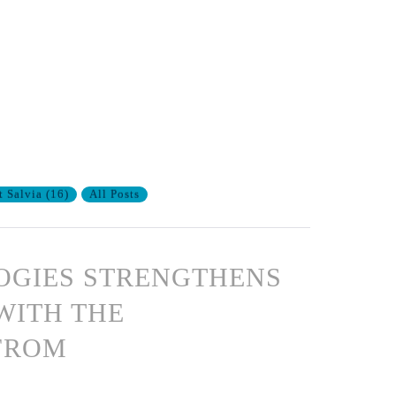
t Salvia
(
16
)
All Posts
OGIES STRENGTHENS
 WITH THE
 FROM