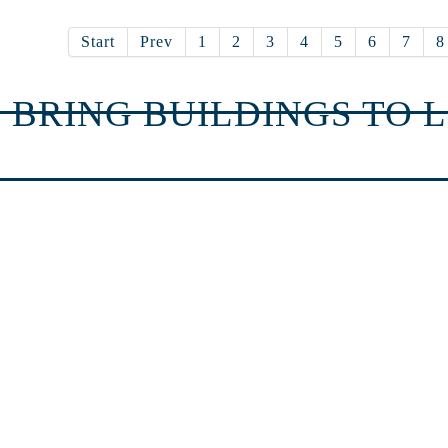
Start
Prev
1
2
3
4
5
6
7
8
 BRING BUILDINGS TO L