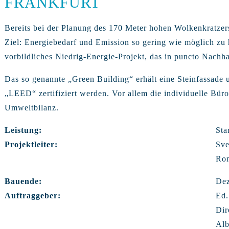
FRANKFURT
Bereits bei der Pla­nung des 170 Meter hohen Wolken­kratzer
Ziel: Energie­bedarf und Emission so gering wie möglich zu 
vorbildliches Niedrig-Energie-Projekt, das in puncto Nach­ha
Das so genannte „Green Building“ erhält eine Stein­fassade 
„LEED“ zertifiziert werden. Vor allem die individuelle Büro­
Umweltbilanz.
Leistung:
Sta
Projektleiter:
Sve
Ron
Bauende:
De
Auftraggeber:
Ed.
Dir
Alb