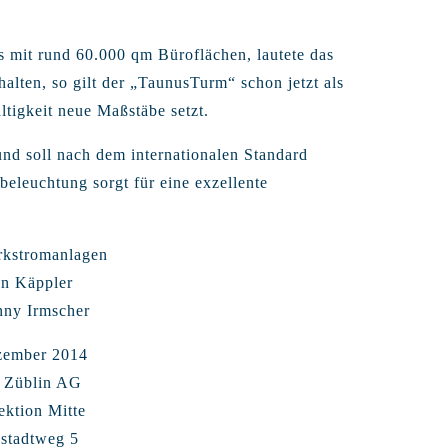
s mit rund 60.000 qm Büro­flächen, lautete das
halten, so gilt der „TaunusTurm“ schon jetzt als
ltig­keit neue Maßstäbe setzt.
und soll nach dem inter­nationalen Standard
be­leuchtung sorgt für eine exzellente
rkstromanlagen
n Käppler
ny Irmscher
zember 2014
 Züblin AG
ektion Mitte
stadtweg 5