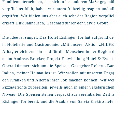
Familienunternehmen, das sich in besonderem Maße gegenüb
verpflichtet fühlt, haben wir intern frühzeitig reagiert un
ergriffen. Wir fühlen uns aber auch sehr der Region verpfli
erklärt Dirk Jannausch, Geschäftsführer der Salvia Group.
Die Idee ist simpel. Das Hotel Eislinger Tor hat aufgrund de
in Hotellerie und Gastronomie. „Mit unserer Aktion „HILF
Alltag erleichtern. Ihr seid für die Menschen in der Regio
meint Andreas Brucker, Projekt Entwicklung Hotel & Ev
Opera kümmert sich um die Speisen. Gastgeber Roberto Barbu
Italien, meiner Heimat los ist. Wir wollen mit unserem Enga
den Kranken und Älteren ihren Job machen können. Wir wer
Pizzagerichte zubereiten, jeweils auch in einer vegetarisc
Niveau. Die Speisen stehen verpackt zur vereinbarten Zeit 
Eislinger Tor bereit, und die Azubis von Salvia Elektro liefe