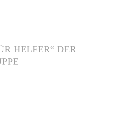
 FÜR HELFER“ DER
UPPE