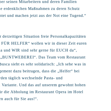
er seinen Mitarbeitern und deren Familien
d alle erdenklichen Maßnahmen zu deren Schutz
chtet und machen jetzt aus der Not eine Tugend.“
r derzeitigen Situation freie Personalkapazitäten
E FÜR HELFER“ wollen wir in dieser Zeit euren
n da und WIR sind sehr gerne für EUCH da“,
ent „BUNTWEBEREI“. Das Team vom Restaurant
sca sieht es sehr solidarisch: „Ich sehe was in
gement dazu beitragen, dass die „Helfer“ bei
den täglich wechselnde Pasta- und
hen Variante. Und das auf unserem gewohnt hohen
für die Abholung im Restaurant Opera im Hotel
rn auch für Sie aus!“.