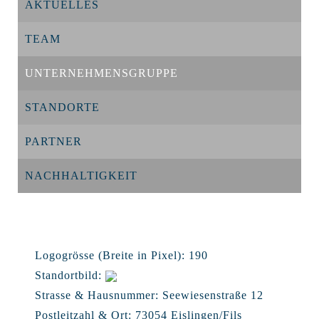
AKTUELLES
TEAM
UNTERNEHMENSGRUPPE
STANDORTE
PARTNER
NACHHALTIGKEIT
Logogrösse (Breite in Pixel):
190
Standortbild:
Strasse & Hausnummer:
Seewiesenstraße 12
Postleitzahl & Ort:
73054 Eislingen/Fils