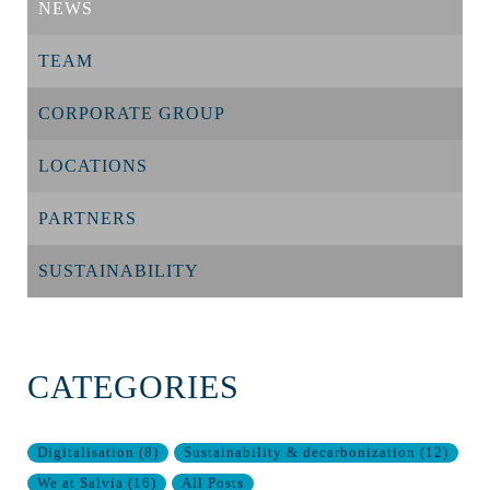
NEWS
TEAM
CORPORATE GROUP
LOCATIONS
PARTNERS
SUSTAINABILITY
CATEGORIES
Digitalisation
(
8
)
Sustainability & decarbonization
(
12
)
We at Salvia
(
16
)
All Posts