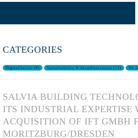
CATEGORIES
Digitalisation
(
8
)
Sustainability & decarbonization
(
12
)
We a
SALVIA BUILDING TECHNOL
ITS INDUSTRIAL EXPERTISE
ACQUISITION OF IFT GMBH
MORITZBURG/DRESDEN