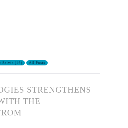
t Salvia
(
16
)
All Posts
OGIES STRENGTHENS
 WITH THE
 FROM