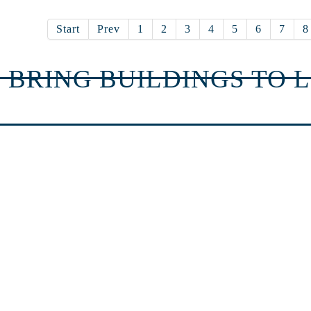
Start
Prev
1
2
3
4
5
6
7
8
 BRING BUILDINGS TO L