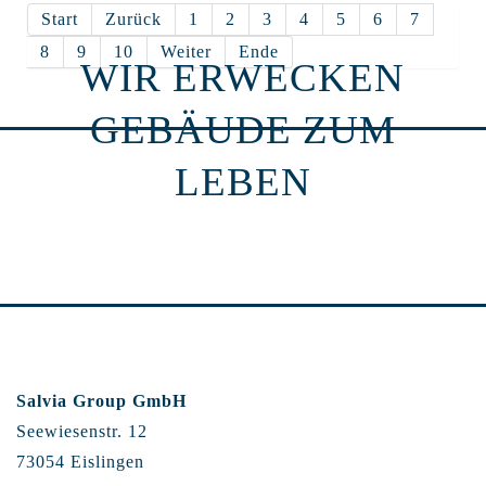
Start
Zurück
1
2
3
4
5
6
7
8
9
10
Weiter
Ende
WIR ERWECKEN
GEBÄUDE ZUM
LEBEN
Salvia Group GmbH
Seewiesenstr. 12
73054 Eislingen