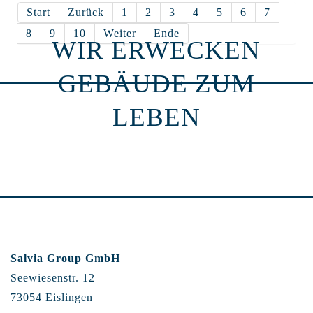
Start
Zurück
1
2
3
4
5
6
7
8
9
10
Weiter
Ende
WIR ERWECKEN
GEBÄUDE ZUM
LEBEN
Salvia Group GmbH
Seewiesenstr. 12
73054 Eislingen