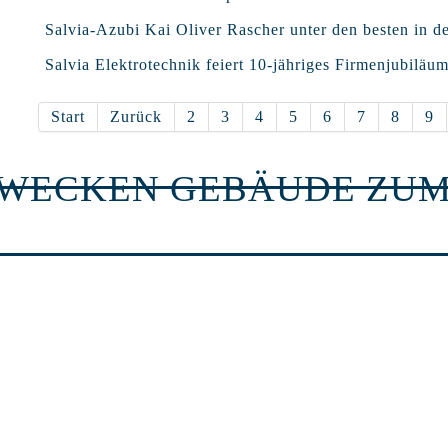
Salvia-Azubi Kai Oliver Rascher unter den besten in d
Salvia Elektrotechnik feiert 10-jähriges Firmenjubiläu
Start
Zurück
2
3
4
5
6
7
8
9
RWECKEN GEBÄUDE ZUM