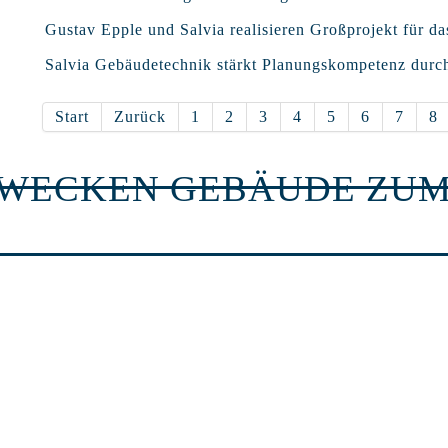
Gustav Epple und Salvia realisieren Großprojekt für da
Salvia Gebäudetechnik stärkt Planungskompetenz durc
Start
Zurück
1
2
3
4
5
6
7
8
RWECKEN GEBÄUDE ZUM