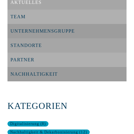
AKTUELLES
TEAM
UNTERNEHMENSGRUPPE
STANDORTE
PARTNER
NACHHALTIGKEIT
KATEGORIEN
Digitalisierung
(
8
)
Nachhaltigkeit & Dekarbonisierung
(
12
)