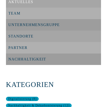
AKTUELLES
TEAM
UNTERNEHMENSGRUPPE
STANDORTE
PARTNER
NACHHALTIGKEIT
KATEGORIEN
Digitalisierung
(
8
)
Nachhaltigkeit & Dekarbonisierung
(
12
)