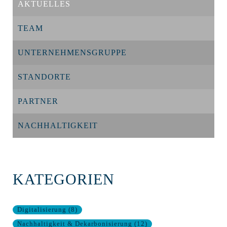
AKTUELLES
TEAM
UNTERNEHMENSGRUPPE
STANDORTE
PARTNER
NACHHALTIGKEIT
KATEGORIEN
Digitalisierung
(
8
)
Nachhaltigkeit & Dekarbonisierung
(
12
)