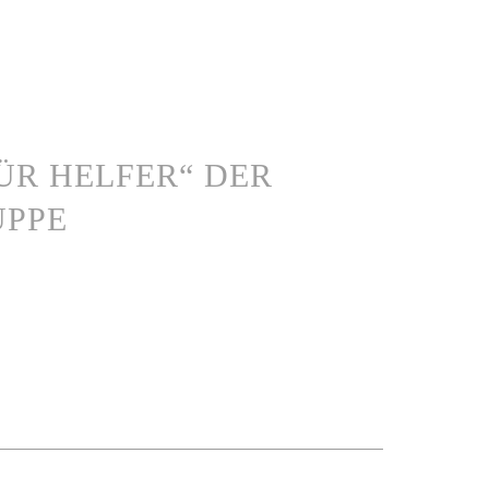
 FÜR HELFER“ DER
UPPE