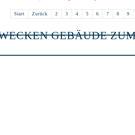
Start
Zurück
2
3
4
5
6
7
8
9
RWECKEN GEBÄUDE ZUM