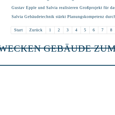
Gustav Epple und Salvia realisieren Großprojekt für da
Salvia Gebäudetechnik stärkt Planungskompetenz durc
Start
Zurück
1
2
3
4
5
6
7
8
RWECKEN GEBÄUDE ZUM