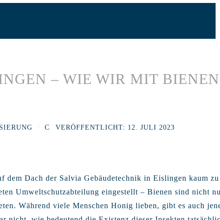
LINGEN – WIE WIR MIT BIENE
SIERUNG
VERÖFFENTLICHT: 12. JULI 2023
auf dem Dach der Salvia Gebäudetechnik in Eislingen kaum z
eten Umweltschutzabteilung eingestellt – Bienen sind nicht n
eten. Während viele Menschen Honig lieben, gibt es auch jene
r nicht, wie bedeutend die Existenz dieser Insekten tatsächlic