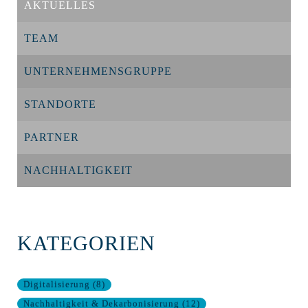
AKTUELLES
TEAM
UNTERNEHMENSGRUPPE
STANDORTE
PARTNER
NACHHALTIGKEIT
KATEGORIEN
Digitalisierung
(
8
)
Nachhaltigkeit & Dekarbonisierung
(
12
)