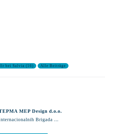
ir bei Salvia
(
16
)
Alle Beiträge
TEPMA MEP Design d.o.o.
Internacionalnih Brigada ...