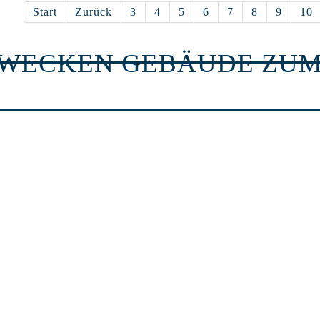
Start
Zurück
3
4
5
6
7
8
9
10
RWECKEN GEBÄUDE ZUM