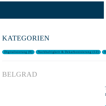
KATEGORIEN
Digitalisierung
(
8
)
Nachhaltigkeit & Dekarbonisierung
(
12
)
W
BELGRAD