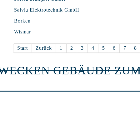
Salvia Elektrotechnik GmbH
Borken
Wismar
Start
Zurück
1
2
3
4
5
6
7
8
RWECKEN GEBÄUDE ZUM