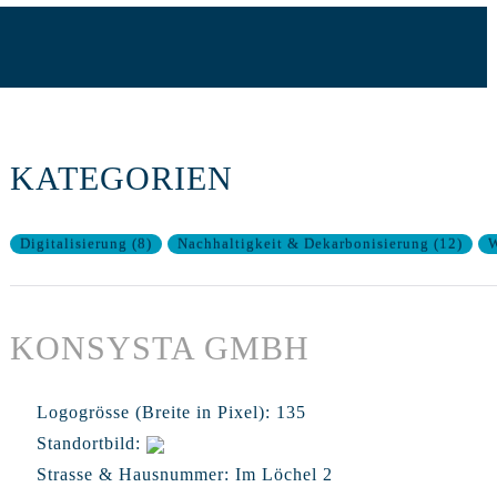
KATEGORIEN
Digitalisierung
(
8
)
Nachhaltigkeit & Dekarbonisierung
(
12
)
W
KONSYSTA GMBH
Logogrösse (Breite in Pixel):
135
Standortbild:
Strasse & Hausnummer:
Im Löchel 2