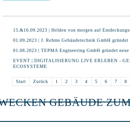
15.&16.09.2023 | Helden von morgen auf Entdeckungsr
01.09.2023 | J. Rehms Gebäudetechnik GmbH gründet 
01.08.2023 | TEPMA Engineering GmbH gründet neue N
EVENT | DIGITALISIERUNG LIVE ERLEBEN - G
ECOSYSTEME
Start
Zurück
1
2
3
4
5
6
7
8
RWECKEN GEBÄUDE ZUM