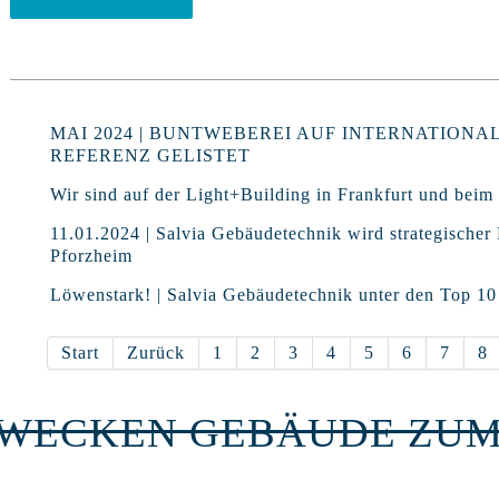
MAI 2024 | BUNTWEBEREI AUF INTERNATIONA
REFERENZ GELISTET
Wir sind auf der Light+Building in Frankfurt und beim 
11.01.2024 | Salvia Gebäudetechnik wird strategischer
Pforzheim
Löwenstark! | Salvia Gebäudetechnik unter den Top 1
Start
Zurück
1
2
3
4
5
6
7
8
RWECKEN GEBÄUDE ZUM