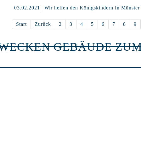
03.02.2021 | Wir helfen den Königskindern In Münster
Start
Zurück
2
3
4
5
6
7
8
9
RWECKEN GEBÄUDE ZUM