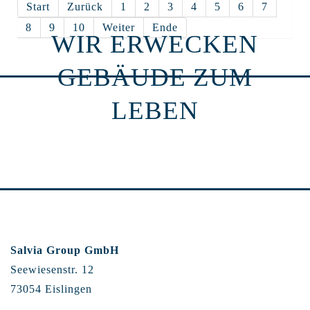
Start
Zurück
1
2
3
4
5
6
7
8
9
10
Weiter
Ende
WIR ERWECKEN
GEBÄUDE ZUM
LEBEN
Salvia Group GmbH
Seewiesenstr. 12
73054 Eislingen